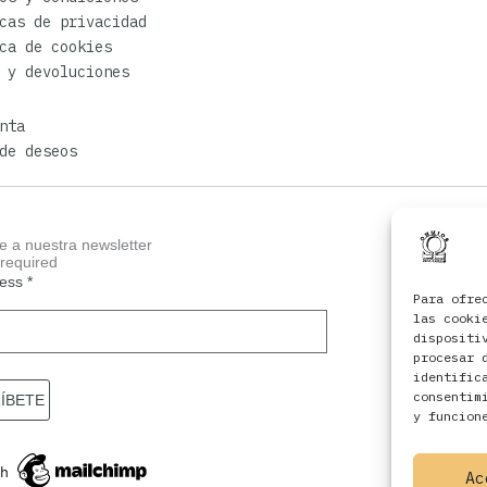
cas de privacidad
ca de cookies
 y devoluciones
nta
de deseos
e a nuestra newsletter
 required
ress
*
Para ofre
las cooki
dispositi
procesar 
identific
consentim
y funcion
Ac