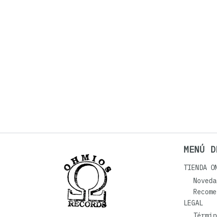
MENÚ D
TIENDA O
Noveda
Recome
LEGAL
Términ