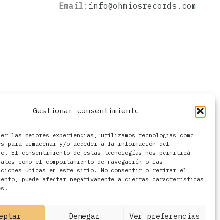
Email
:
info@ohmiosrecords.com
Gestionar consentimiento
cer las mejores experiencias, utilizamos tecnologías como
es para almacenar y/o acceder a la información del
vo. El consentimiento de estas tecnologías nos permitirá
datos como el comportamiento de navegación o las
aciones únicas en este sitio. No consentir o retirar el
iento, puede afectar negativamente a ciertas características
es.
eptar
Denegar
Ver preferencias