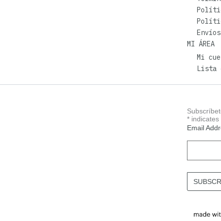
Políti
Políti
Envíos
MI ÁREA
Mi cue
Lista 
Subscríbet
*
indicates
Email Add