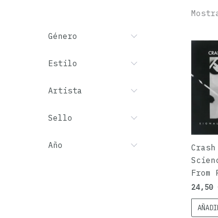
Mostr
Género
Estilo
Artista
Sello
Año
Crash
Scien
From 
24,50
AÑADI