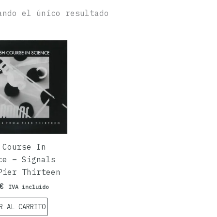
ando el único resultado
 Course In
ce – Signals
Pier Thirteen
€
IVA incluido
R AL CARRITO