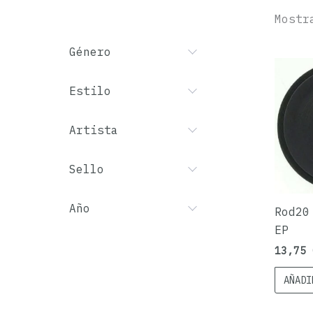
Mostr
Género
Estilo
Artista
Sello
Año
Rod20
EP
13,75
AÑADI