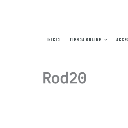
Ordenado
por
los
últimos
Inicio
Tienda online
Acce
Rod20