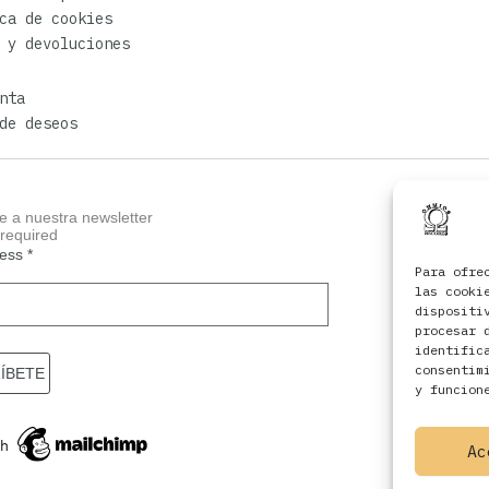
ca de cookies
 y devoluciones
nta
de deseos
e a nuestra newsletter
 required
ress
*
Para ofre
las cooki
dispositi
procesar 
identific
consentim
y funcion
Ac