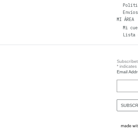
Políti
Envíos
MI ÁREA
Mi cue
Lista 
Subscríbet
*
indicates
Email Add