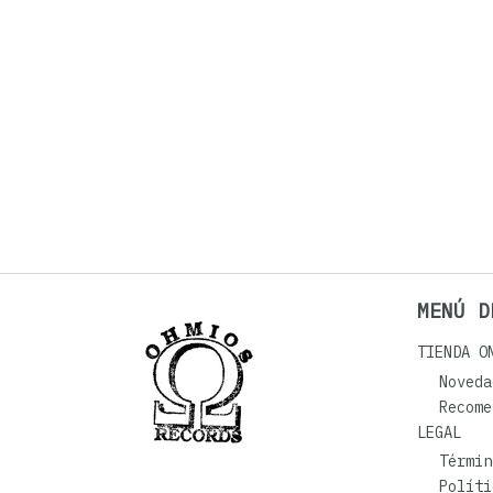
MENÚ D
TIENDA O
Noveda
Recome
LEGAL
Términ
Políti