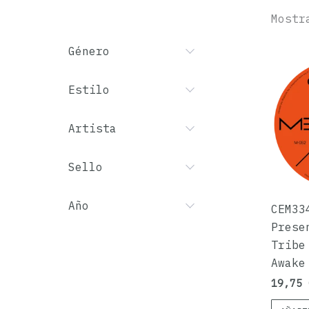
Mostr
Género
Estilo
Artista
Sello
Año
CEM33
Prese
Tribe
Awake
19,75