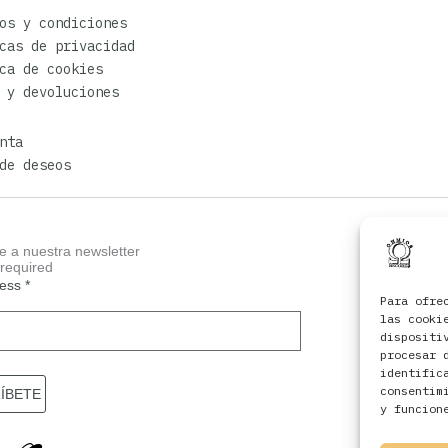
os y condiciones
cas de privacidad
ca de cookies
 y devoluciones
nta
de deseos
e a nuestra newsletter
 required
ress
*
Para ofre
las cooki
dispositi
procesar 
identific
consentim
y funcion