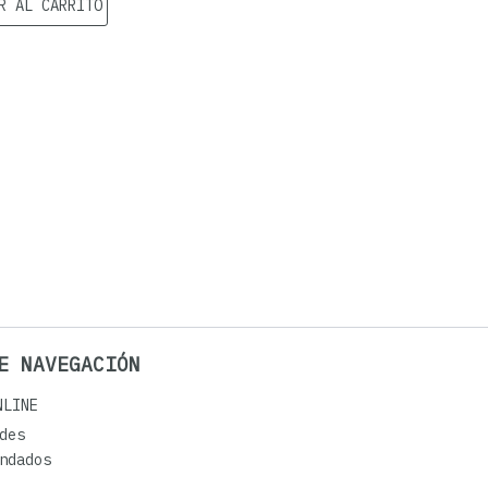
R AL CARRITO
E NAVEGACIÓN
NLINE
des
ndados