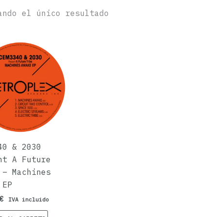
ando el único resultado
40 & 2030
nt A Future
 – Machines
 EP
€
IVA incluido