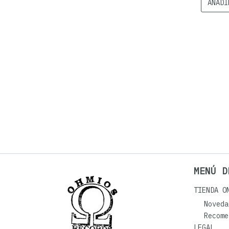
AÑADI
MENÚ D
TIENDA O
Noveda
Recome
LEGAL