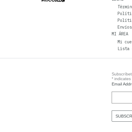
Términ
Políti
Políti
Envíos
MI ÁREA
Mi cue
Lista 
Subscríbet
*
indicates
Email Add