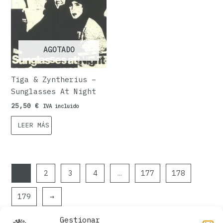
AGOTADO
Tiga & Zyntherius ‎–
Sunglasses At Night
25,50
€
IVA incluido
LEER MÁS
1
2
3
4
…
177
178
179
→
Gestionar