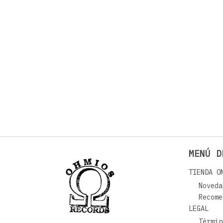
MENÚ D
TIENDA O
Noveda
Recome
LEGAL
Términ