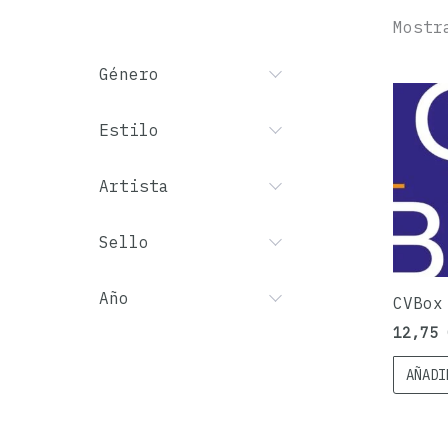
Mostr
Género
Estilo
Artista
Sello
Año
CVBox
12,75
AÑADI