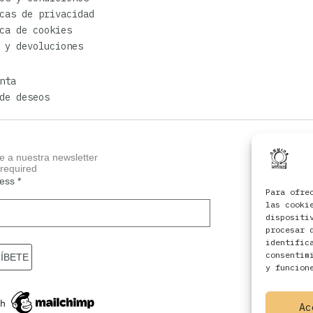
cas de privacidad
ca de cookies
 y devoluciones
nta
de deseos
e a nuestra newsletter
 required
ress
*
Para ofre
las cooki
dispositi
procesar 
identific
consentim
y funcion
Ac