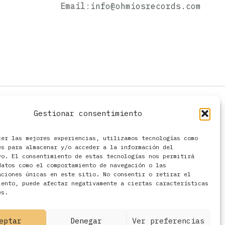
Email
:
info@ohmiosrecords.com
Gestionar consentimiento
cer las mejores experiencias, utilizamos tecnologías como
es para almacenar y/o acceder a la información del
vo. El consentimiento de estas tecnologías nos permitirá
datos como el comportamiento de navegación o las
aciones únicas en este sitio. No consentir o retirar el
iento, puede afectar negativamente a ciertas características
es.
eptar
Denegar
Ver preferencias