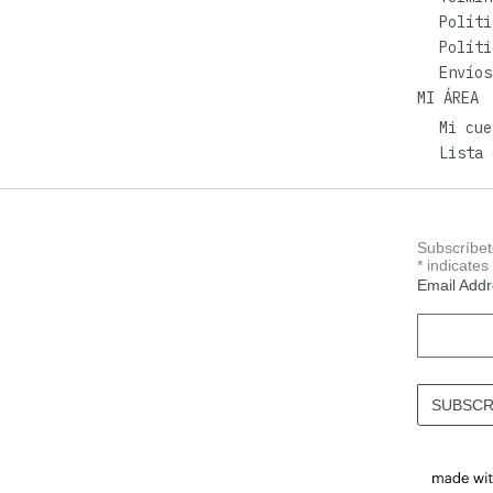
Políti
Políti
Envíos
MI ÁREA
Mi cue
Lista 
Subscríbet
*
indicates
Email Add