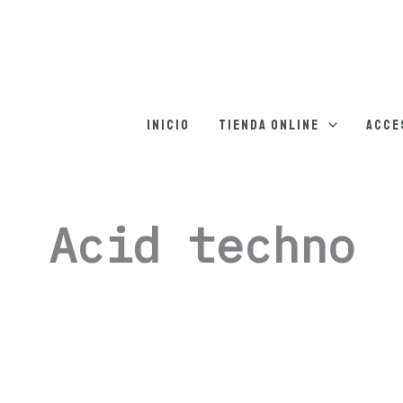
Ordenado
por
los
últimos
Inicio
Tienda online
Acce
Acid techno