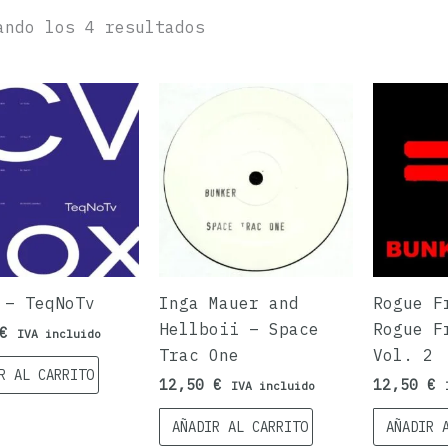
ando los 4 resultados
 – TeqNoTv
Inga Mauer and
Rogue F
Hellboii – Space
Rogue F
€
IVA incluido
Trac One
Vol. 2
R AL CARRITO
12,50
€
12,50
€
IVA incluido
AÑADIR AL CARRITO
AÑADIR 