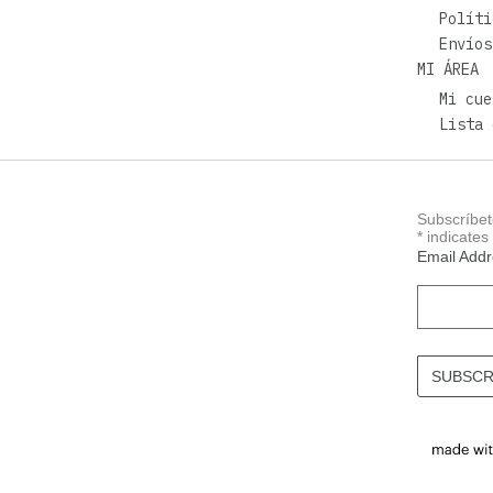
Políti
Envíos
MI ÁREA
Mi cue
Lista 
Subscríbet
*
indicates
Email Add