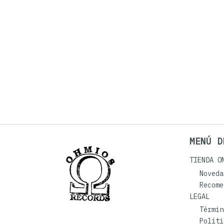
MENÚ D
TIENDA O
Noveda
Recome
LEGAL
Términ
Políti