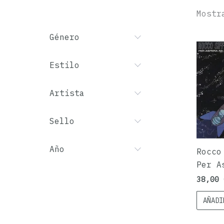
Mostr
Género
Estilo
Artista
Sello
Año
Rocco
Per A
38,00
AÑADI