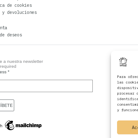
ca de cookies
 y devoluciones
nta
de deseos
e a nuestra newsletter
 required
ress
*
Para ofre
las cooki
dispositi
procesar 
identific
consentim
y funcion
Ac