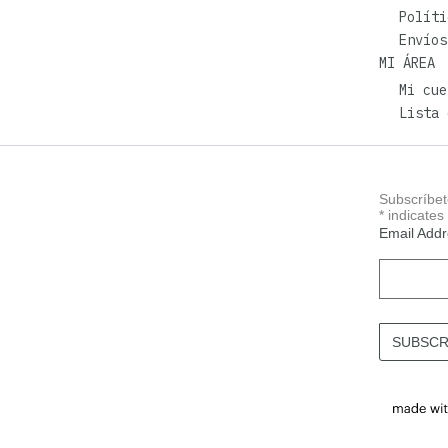
Políti
Envíos
MI ÁREA
Mi cue
Lista 
Subscríbet
*
indicates
Email Add