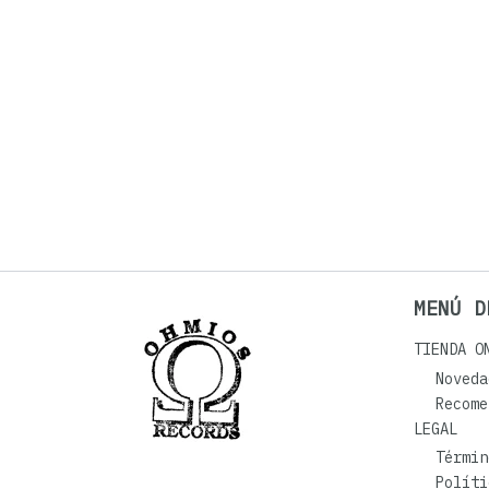
MENÚ D
TIENDA O
Noveda
Recome
LEGAL
Términ
Políti