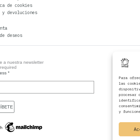
ca de cookies
 y devoluciones
nta
de deseos
e a nuestra newsletter
 required
ress
*
Para ofre
las cooki
dispositi
procesar 
identific
consentim
y funcion
Ac