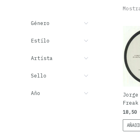
Mostr
Género
Estilo
Artista
Sello
Año
Jorge
Freak
18,50
AÑADI