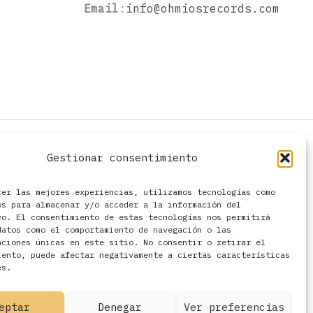
Email
:
info@ohmiosrecords.com
Gestionar consentimiento
cer las mejores experiencias, utilizamos tecnologías como
es para almacenar y/o acceder a la información del
vo. El consentimiento de estas tecnologías nos permitirá
datos como el comportamiento de navegación o las
aciones únicas en este sitio. No consentir o retirar el
iento, puede afectar negativamente a ciertas características
es.
eptar
Denegar
Ver preferencias