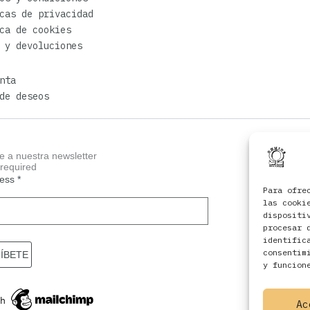
cas de privacidad
ca de cookies
 y devoluciones
nta
de deseos
e a nuestra newsletter
 required
ress
*
Para ofre
las cooki
dispositi
procesar 
identific
consentim
y funcion
Ac