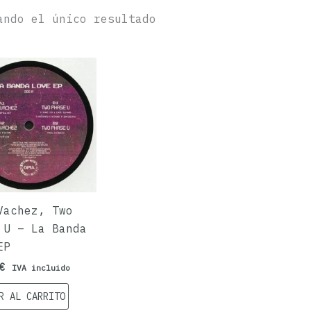
ando el único resultado
Vachez, Two
 U – La Banda
EP
€
IVA incluido
R AL CARRITO