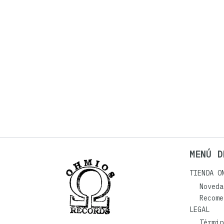
MENÚ D
TIENDA O
Noveda
Recome
LEGAL
Términ