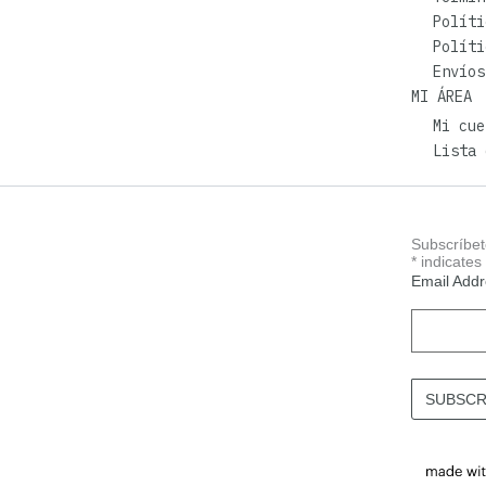
Políti
Políti
Envíos
MI ÁREA
Mi cue
Lista 
Subscríbet
*
indicates
Email Add