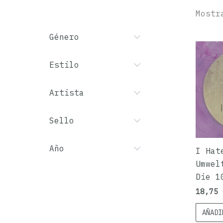
Mostr
Género
Estilo
Artista
Sello
Año
I Hat
Umwel
Die 1
18,75
AÑADI