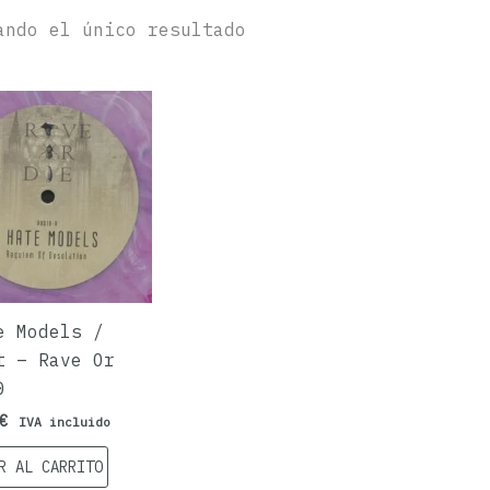
ando el único resultado
e Models /
t ‎– Rave Or
0
€
IVA incluido
R AL CARRITO