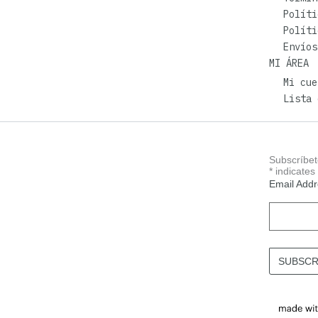
Políti
Políti
Envíos
MI ÁREA
Mi cue
Lista 
Subscríbet
*
indicates
Email Add