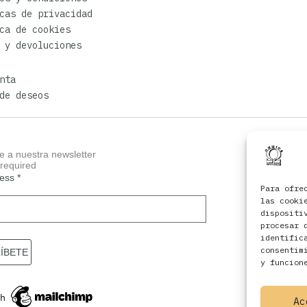
cas de privacidad
ca de cookies
 y devoluciones
nta
de deseos
e a nuestra newsletter
 required
ress
*
Para ofre
las cooki
dispositi
procesar 
identific
consentim
y funcion
Ac