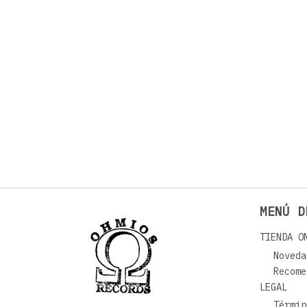
MENÚ D
TIENDA O
Noveda
Recome
LEGAL
Términ