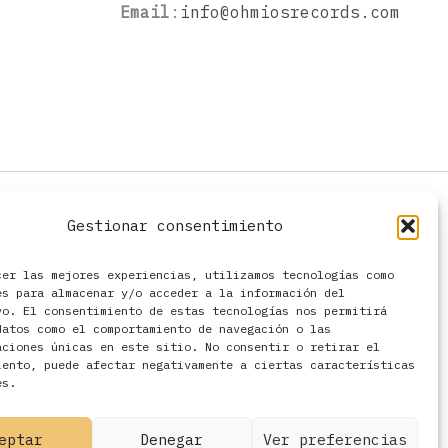
Email
:
info@ohmiosrecords.com
Gestionar consentimiento
cer las mejores experiencias, utilizamos tecnologías como
es para almacenar y/o acceder a la información del
vo. El consentimiento de estas tecnologías nos permitirá
datos como el comportamiento de navegación o las
aciones únicas en este sitio. No consentir o retirar el
iento, puede afectar negativamente a ciertas características
es.
eptar
Denegar
Ver preferencias