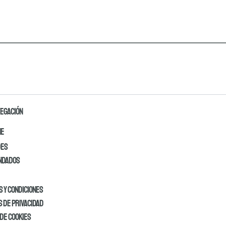
VEGACIÓN
NE
des
ndados
 y condiciones
s de privacidad
 de cookies