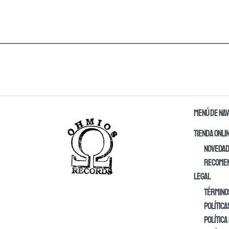
MENÚ DE NA
TIENDA ONLI
Noveda
Recome
LEGAL
Términos
Política
Política