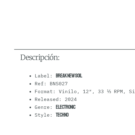
Descripción:
Break New Soil
Label:
Ref: BNS027
Format: Vinilo, 12″, 33 ⅓ RPM, Si
Released: 2024
Electronic
Genre:
Techno
Style: