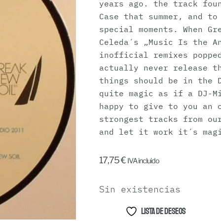
years ago. the track fou
Case that summer, and to
special moments. When Gr
Celeda´s „Music Is the A
inofficial remixes poppe
actually never release t
things should be in the 
quite magic as if a DJ-M
happy to give to you an 
strongest tracks from ou
and let it work it´s mag
17,75
€
IVA incluido
Sin existencias
Lista de deseos