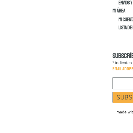
Envíos y
MI ÁREA
Mi cuent
Lista de
Subscrí
*
indicates
Email Addr