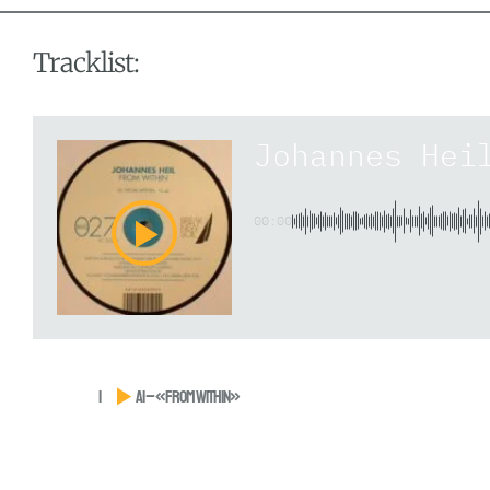
Tracklist:
Johannes Hei
00:00
1
A1 – «From Within»