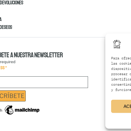
 devoluciones
a
 deseos
bete a nuestra newsletter
Para ofre
 required
las cooki
ess
*
dispositi
procesar 
identific
consentim
y funcion
AC