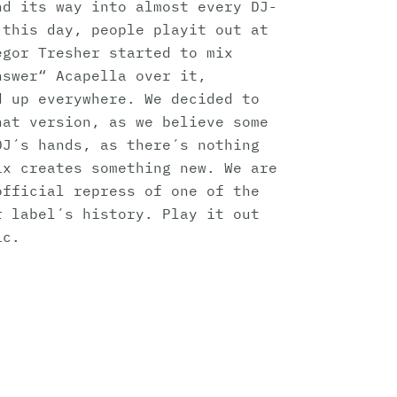
nd its way into almost every DJ-
 this day, people playit out at
egor Tresher started to mix
nswer“ Acapella over it,
d up everywhere. We decided to
hat version, as we believe some
DJ´s hands, as there´s nothing
ix creates something new. We are
official repress of one of the
r label´s history. Play it out
ic.