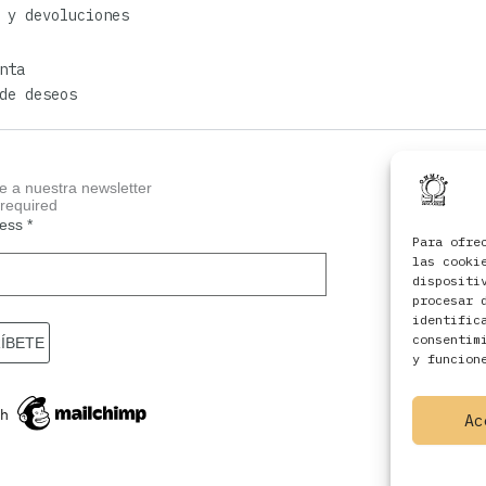
 y devoluciones
nta
de deseos
e a nuestra newsletter
 required
ress
*
Para ofre
las cooki
dispositi
procesar 
identific
consentim
y funcion
Ac