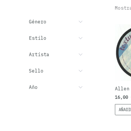
Mostr
Género
Estilo
Artista
Sello
Año
Allen
16,00
AÑADI