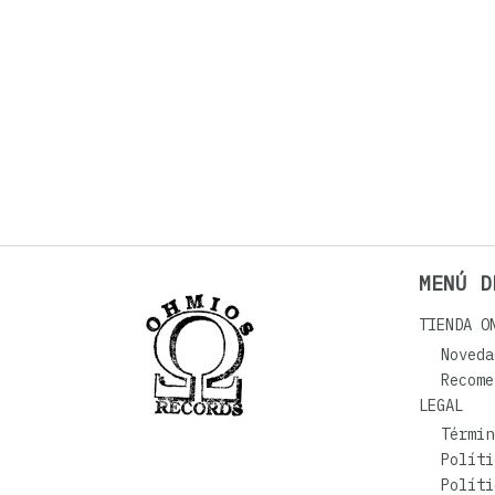
MENÚ D
TIENDA O
Noveda
Recome
LEGAL
Términ
Políti
Políti