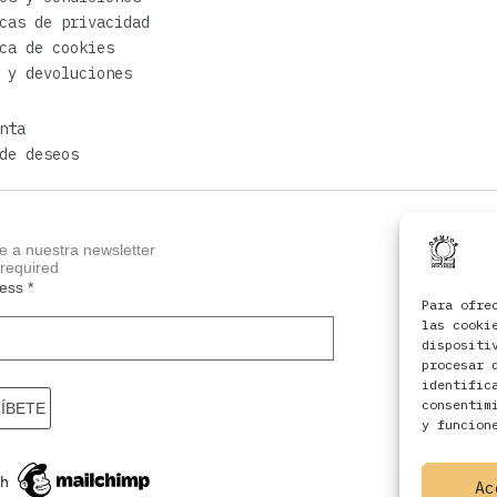
cas de privacidad
ca de cookies
 y devoluciones
nta
de deseos
e a nuestra newsletter
 required
ress
*
Para ofre
las cooki
dispositi
procesar 
identific
consentim
y funcion
Ac