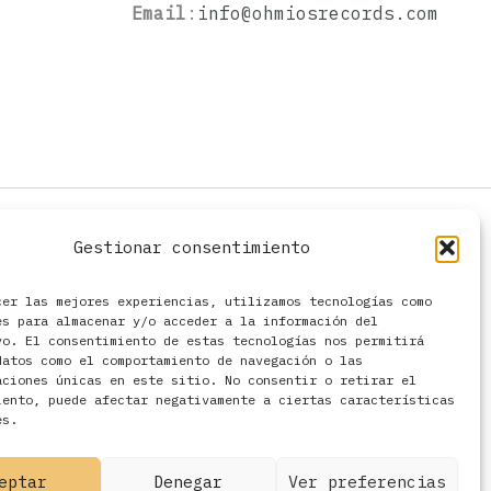
Email
:
info@ohmiosrecords.com
Gestionar consentimiento
cer las mejores experiencias, utilizamos tecnologías como
es para almacenar y/o acceder a la información del
vo. El consentimiento de estas tecnologías nos permitirá
datos como el comportamiento de navegación o las
aciones únicas en este sitio. No consentir o retirar el
iento, puede afectar negativamente a ciertas características
es.
eptar
Denegar
Ver preferencias