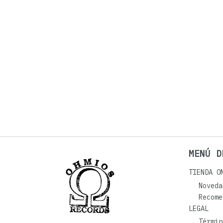
MENÚ D
TIENDA O
Noveda
Recome
LEGAL
Términ