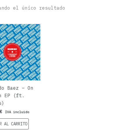
ando el único resultado
do Baez – On
n EP (ft.
s)
€
IVA incluido
R AL CARRITO