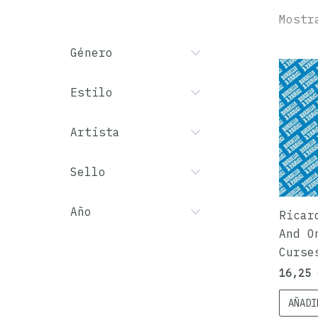
Mostr
Género
Estilo
Artista
Sello
Año
Ricar
And O
Curse
16,25
AÑADI