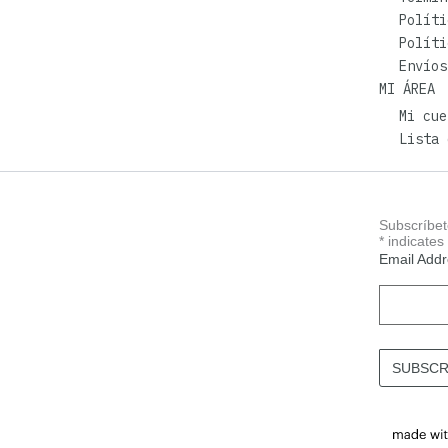
Políti
Políti
Envíos
MI ÁREA
Mi cue
Lista 
Subscríbet
*
indicates
Email Add