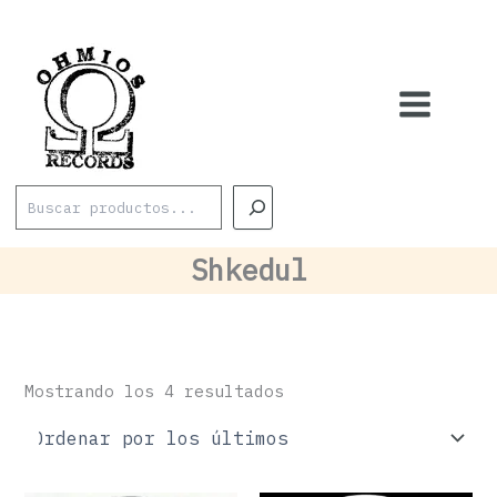
Ordenado
Ir
por
los
al
últimos
contenido
Buscar
Shkedul
Mostrando los 4 resultados