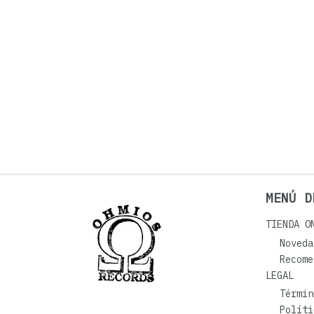
MENÚ D
TIENDA O
Noveda
Recome
LEGAL
Términ
Políti