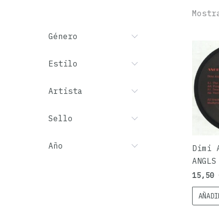
Mostr
Género
Estilo
Artista
Sello
Año
Dimi 
ANGLS
15,50
AÑADI