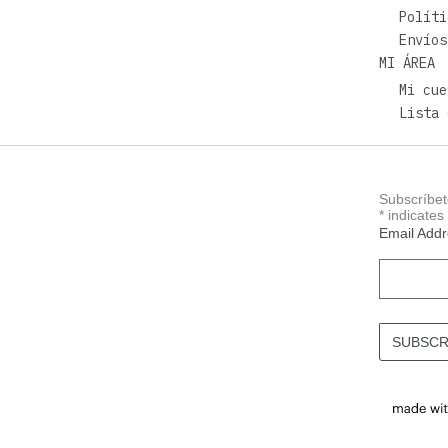
Políti
Envíos
MI ÁREA
Mi cue
Lista 
Subscríbet
*
indicates
Email Add