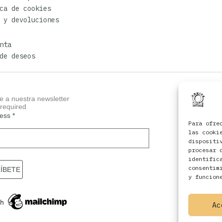
ca de cookies
 y devoluciones
nta
de deseos
e a nuestra newsletter
 required
ress
*
Para ofre
las cooki
dispositi
procesar 
identific
consentim
y funcion
Ac