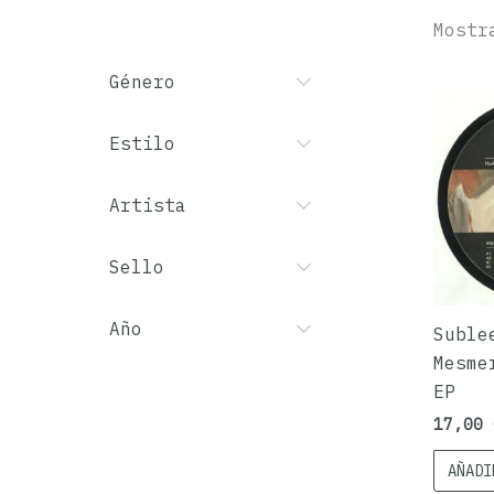
Mostr
Género
Estilo
Artista
Sello
Año
Suble
Mesme
EP
17,00
AÑADI