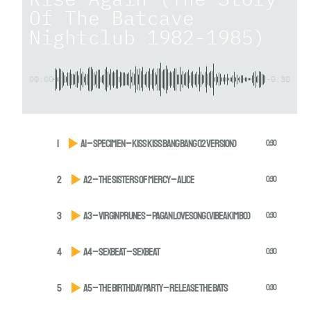
Of The Batcave
Nightclub 1982-1985)
00:00
-0:30
1
A1 – Specimen – Kiss Kiss Bang Bang (12 version)
0:30
2
A2 – The Sisters Of Mercy – Alice
0:30
3
A3 – Virgin Prunes – Pagan Lovesong (Vibeakimbo)
0:30
4
A4 – Sexbeat – Sexbeat
0:30
5
A5 – The Birthday Party – Release The Bats
0:30