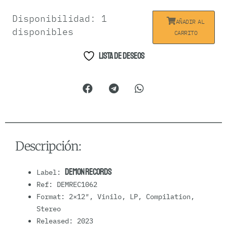
Various
Disponibilidad:
1
AÑADIR AL
–
disponibles
CARRITO
Young
Lista de deseos
Limbs
Rise
Again
(The
Story
Of
The
Descripción:
Batcave
Nightclub
Demon Records
Label:
1982-
Ref: DEMREC1062
1985)
Format: 2×12″, Vinilo, LP, Compilation,
cantidad
Stereo
Released: 2023