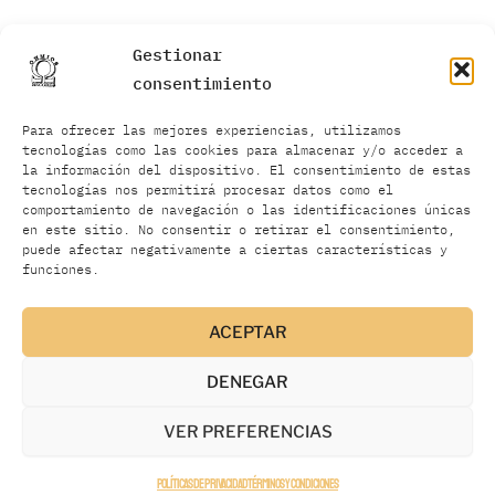
15
C5 – Wasted Youth – Wish I Was A Girl
0:30
Gestionar
consentimiento
16
D1 – Flesh For Lulu – Roman Candle (12 version)
0:30
Para ofrecer las mejores experiencias, utilizamos
tecnologías como las cookies para almacenar y/o acceder a
17
D2 – Xmal Deutschland – Incubus Succubus II
0:30
la información del dispositivo. El consentimiento de estas
tecnologías nos permitirá procesar datos como el
comportamiento de navegación o las identificaciones únicas
18
D3 – Play Dead – Propaganda
0:30
en este sitio. No consentir o retirar el consentimiento,
puede afectar negativamente a ciertas características y
funciones.
19
D4 – Gene Loves Jezebel – Punch Drunk
0:30
20
D5 – The Meteors – My Daddy Is A Vampire
0:30
ACEPTAR
DENEGAR
VER PREFERENCIAS
Various
AÑADIR AL CARRITO
Políticas de privacidad
Términos y condiciones
–