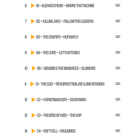
6
B1 – Alien Sex Fiend – Ignore The Machine
0:30
7
B2 – Killing Joke – Follow The Leaders
0:30
8
B3 – The Cramps – Human Fly
0:30
9
B4 – The Cure – Let’s Go To Bed
0:30
10
B5 – Siouxsie & The Banshees – Slowdive
0:30
11
C1 – The Cult – Resurrection Joe (long version)
0:30
12
C2 – Christian Death – Deathwish
0:30
13
C3 – Theatre Of Hate – The Hop
0:30
14
C4 – Soft Cell – Soul Inside
0:30