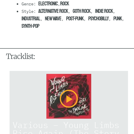
Electronic
Rock
Genre:
,
Alternative Rock
Goth Rock
Indie Rock
Style:
,
,
,
Industrial
New Wave
Post-Punk
Psychobilly
Punk
,
,
,
,
,
Synth-pop
Tracklist:
Various – Young Limbs
Rise Again (The Story